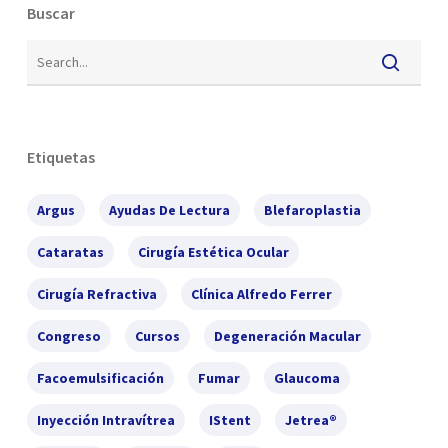
Buscar
Etiquetas
Argus
Ayudas De Lectura
Blefaroplastia
Cataratas
Cirugía Estética Ocular
Cirugía Refractiva
Clínica Alfredo Ferrer
Congreso
Cursos
Degeneración Macular
Facoemulsificación
Fumar
Glaucoma
Inyección Intravítrea
IStent
Jetrea®