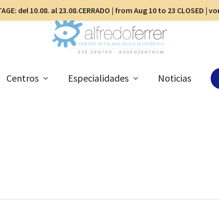
AGE: del 10.08. al 23.08.CERRADO | from Aug 10 to 23 CLOSED | v
Centros
Especialidades
Noticias