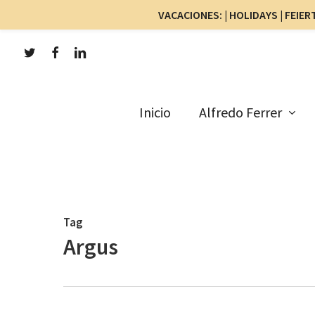
VACACIONES: | HOLIDAYS | FEIERT
twitter
facebook
linkedin
Skip
to
main
Inicio
Alfredo Ferrer
content
Tag
Argus