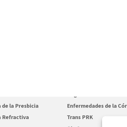
a de la Catarata
Degeneración macular
 de la Presbicia
Enfermedades de la Có
a Refractiva
Trans PRK