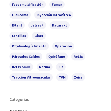
Facoemulsificación
Fumar
Glaucoma
Inyección Intravítrea
IStent
Jetrea®
Katarakt
Lentillas
Láser
Oftalmología Infantil
Operación
Párpados Caídos
Quirófano
ReLEx
ReLEx Smile
Retina
Slt
Tracción Vítreomacular
TVM
Zeiss
Categorías