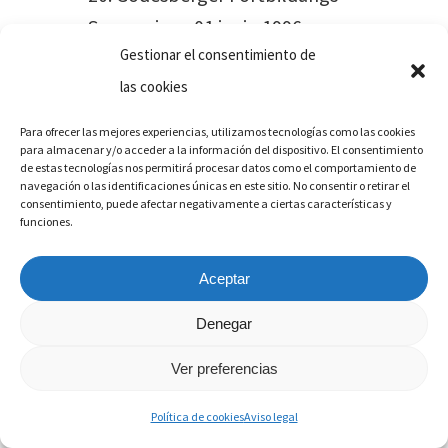
Symposium. 01 junio 1996.
Gestionar el consentimiento de
“Función visual de ojos
las cookies
pseudofáquicos con LIO de PMMA,
silicona y acrílico.” LXII Congreso
Para ofrecer las mejores experiencias, utilizamos tecnologías como las cookies
Sdad. Oftalmol. Madrid. 2-6 octubre
para almacenar y/o acceder a la información del dispositivo. El consentimiento
de estas tecnologías nos permitirá procesar datos como el comportamiento de
1996.
navegación o las identificaciones únicas en este sitio. No consentir o retirar el
consentimiento, puede afectar negativamente a ciertas características y
Miembro en 1ª mesa redonda
funciones.
“Alcon Acrysof”. .” LXII Congreso
Aceptar
Sdad. Oftalmol. Hotel Palace.
Madrid. 2-6 octubre 1996.
Denegar
„Intracapsular Cataract Surgery
Ver preferencias
with selfsealing incisions”;&
„Phacoemulsification in a case of
Política de cookies
Aviso legal
intumescent cataract and a rock