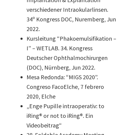
verschiedener Intraokularlinsen.
34º Kongress DOC, Nuremberg, Jun
2022.
Kursleitung “Phakoemulsifikation –
I” – WETLAB. 34. Kongress
Deutscher Ophthalmochirurgen
(DOC), Nürnberg, Jun 2022.
Mesa Redonda: “MIGS 2020”.
Congreso FacoElche, 7 febrero
2020, Elche
„Enge Pupille intraoperativ: to
iRing® or not to iRing®. Ein
Videobeitrag“
28. Foldable Academy Meeting.