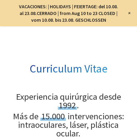
Menu
VACACIONES: | HOLIDAYS | FEIERTAGE: del 10.08.
Menu
+
al 23.08.CERRADO | from Aug 10 to 23 CLOSED |
vom 10.08. bis 23.08. GESCHLOSSEN
Skip
to
main
content
Curriculum Vitae
Experiencia quirúrgica desde
1992
.
Más de
15.000
intervenciones:
intraoculares, láser, plástica
ocular.