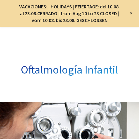
Menu
VACACIONES: | HOLIDAYS | FEIERTAGE: del 10.08.
Menu
+
al 23.08.CERRADO | from Aug 10 to 23 CLOSED |
vom 10.08. bis 23.08. GESCHLOSSEN
Skip
to
main
content
Oftalmología Infantil