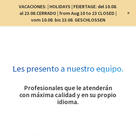
Menu
VACACIONES: | HOLIDAYS | FEIERTAGE: del 10.08.
Menu
+
al 23.08.CERRADO | from Aug 10 to 23 CLOSED |
vom 10.08. bis 23.08. GESCHLOSSEN
Skip
to
main
content
Les presento a nuestro equipo.
Profesionales que le atenderán
con máxima calidad y en su propio
idioma.