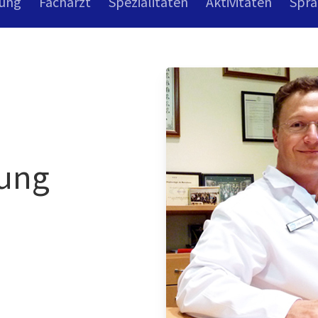
dung
Facharzt
Spezialitäten
Aktivitäten
Spra
dung