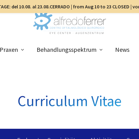
AGE: del 10.08. al 23.08.CERRADO | from Aug 10 to 23 CLOSED | v
Praxen
Behandlungsspektrum
News
Curriculum Vitae