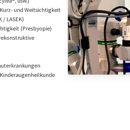
Eylea®, usw.)
 Kurz- und Weitsichtigkeit
K / LASEK)
htigkeit (Presbyopie)
rekonstruktive
auterkrankungen
 Kinderaugenheilkunde