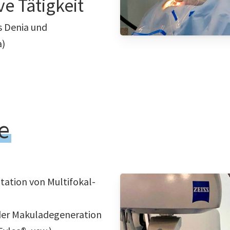
ve Tätigkeit
s Denia und
a)
e
tation von Multifokal-
der Makuladegeneration