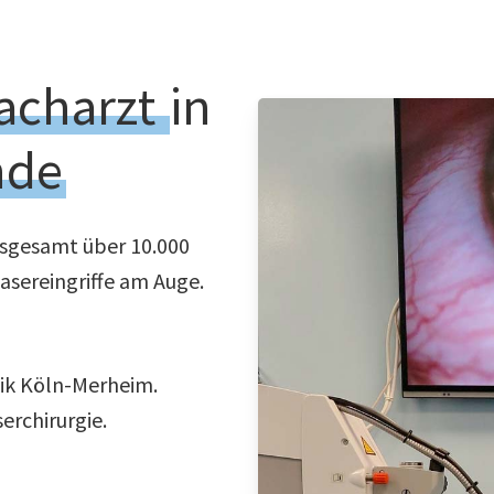
acharzt
in
nde
nsgesamt über 10.000
Lasereingriffe am Auge.
nik Köln-Merheim.
erchirurgie.