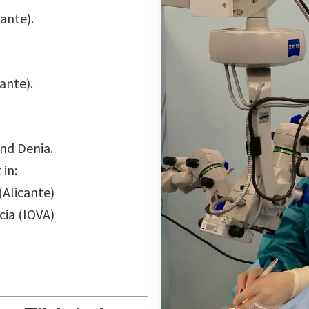
ante).
ante).
und Denia.
 in:
(Alicante)
cia (IOVA)