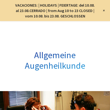
Menu
VACACIONES: | HOLIDAYS | FEIERTAGE: del 10.08.
Menu
+
al 23.08.CERRADO | from Aug 10 to 23 CLOSED |
vom 10.08. bis 23.08. GESCHLOSSEN
Skip
to
main
content
Allgemeine
Augenheilkunde