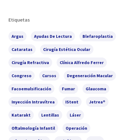
Etiquetas
Argus
Ayudas De Lectura
Blefaroplastia
Cataratas
Cirugía Estética Ocular
Cirugía Refractiva
Clínica Alfredo Ferrer
Congreso
Cursos
Degeneración Macular
Facoemulsificación
Fumar
Glaucoma
Inyección Intravítrea
IStent
Jetrea®
Katarakt
Lentillas
Láser
Oftalmología Infantil
Operación