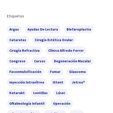
Etiquetas
Argus
Ayudas De Lectura
Blefaroplastia
Cataratas
Cirugía Estética Ocular
Cirugía Refractiva
Clínica Alfredo Ferrer
Congreso
Cursos
Degeneración Macular
Facoemulsificación
Fumar
Glaucoma
Inyección Intravítrea
IStent
Jetrea®
Katarakt
Lentillas
Láser
Oftalmología Infantil
Operación