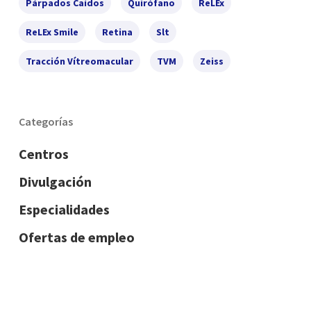
Párpados Caídos
Quirófano
ReLEx
ReLEx Smile
Retina
Slt
Tracción Vítreomacular
TVM
Zeiss
Categorías
Centros
Divulgación
Especialidades
Ofertas de empleo