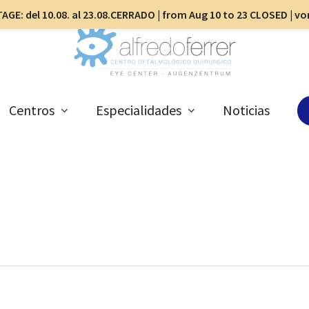
AGE: del 10.08. al 23.08.CERRADO | from Aug 10 to 23 CLOSED | v
Centros
Especialidades
Noticias