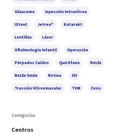
Glaucoma
Inyección Intravítrea
IStent
Jetrea®
Katarakt
Lentillas
Láser
Oftalmología Infantil
Operación
Párpados Caídos
Quirófano
ReLEx
ReLEx Smile
Retina
Slt
Tracción Vítreomacular
TVM
Zeiss
Categorías
Centros