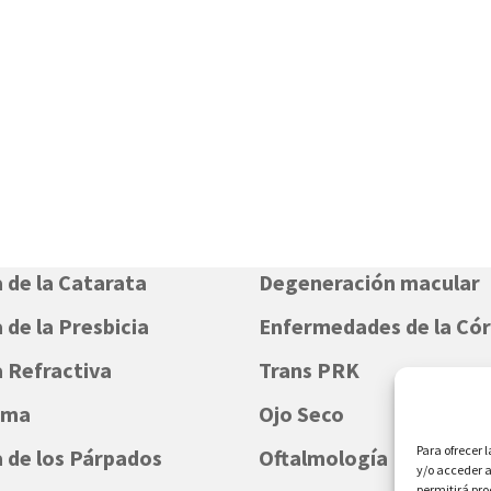
a de la Catarata
Degeneración macular
 de la Presbicia
Enfermedades de la Có
a Refractiva
Trans PRK
oma
Ojo Seco
Para ofrecer 
a de los Párpados
Oftalmología Infantil
y/o acceder a
permitirá pr