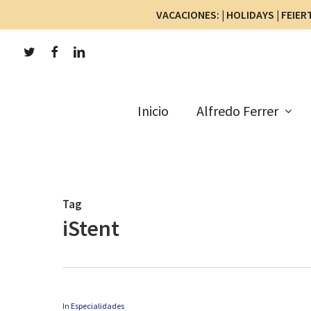
VACACIONES: | HOLIDAYS | FEIERT
Skip
twitter
facebook
linkedin
to
main
content
Inicio
Alfredo Ferrer
Tag
iStent
In
Especialidades