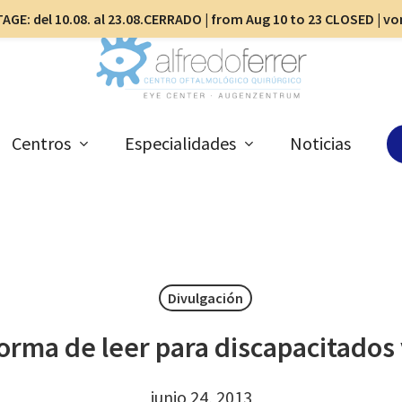
AGE: del 10.08. al 23.08.CERRADO | from Aug 10 to 23 CLOSED | v
Centros
Especialidades
Noticias
Divulgación
orma de leer para discapacitados 
junio 24, 2013