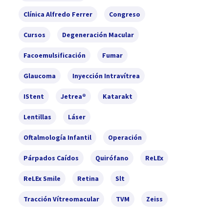
Clínica Alfredo Ferrer
Congreso
Cursos
Degeneración Macular
Facoemulsificación
Fumar
Glaucoma
Inyección Intravítrea
IStent
Jetrea®
Katarakt
Lentillas
Láser
Oftalmología Infantil
Operación
Párpados Caídos
Quirófano
ReLEx
ReLEx Smile
Retina
Slt
Tracción Vítreomacular
TVM
Zeiss