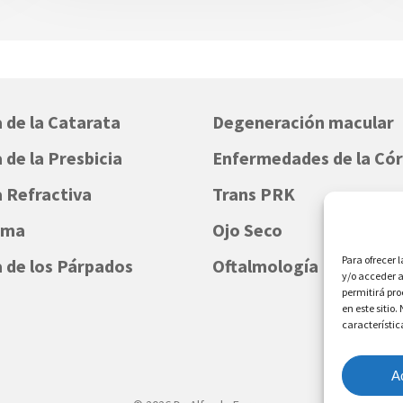
a de la Catarata
Degeneración macular
 de la Presbicia
Enfermedades de la Có
a Refractiva
Trans PRK
oma
Ojo Seco
Para ofrecer 
a de los Párpados
Oftalmología Infantil
y/o acceder a
permitirá pr
en este sitio
característic
A