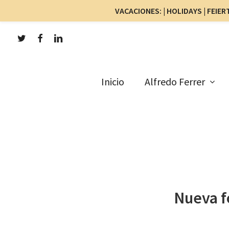
VACACIONES: | HOLIDAYS | FEIERT
Skip
twitter
facebook
linkedin
to
main
content
Inicio
Alfredo Ferrer
Nueva f