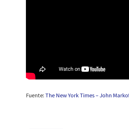
Fuente:
The New York Times – John Markof