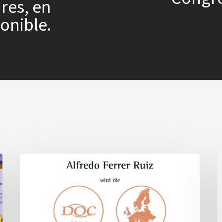
res, en
onible.