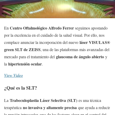
Centro Oftalmológico Alfredo Ferrer
En
seguimos apostando
por la excelencia en el cuidado de la salud visual. Por ello, nos
láser VISULAS®
complace anunciar la incorporación del nuevo
green SLT de ZEISS
, una de las plataformas más avanzadas del
glaucoma de ángulo abierto
mercado para el tratamiento del
y
hipertensión ocular
la
.
View Video
¿Qué es la SLT?
Trabeculoplastia Láser Selectiva (SLT)
La
es una técnica
no invasiva y altamente precisa
terapéutica
que ayuda a reducir
la presión intraocular, uno de los factores clave en el control del