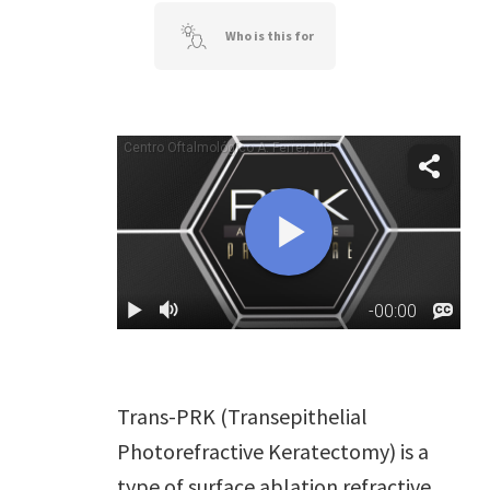
Who is this for
Trans-PRK (Transepithelial
Photorefractive Keratectomy) is a
type of surface ablation refractive