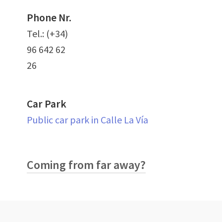
Phone Nr.
Tel.: (+34)
96 642 62
26
Car Park
Public car park in Calle La Vía
Coming from far away?
If you are coming to visit us from far
away, we will be happy to arrange