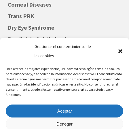
Corneal Diseases
Trans PRK
Dry Eye Syndrome
Paediatric Ophthalmology
Gestionar el consentimiento de
las cookies
Para ofrecer las mejores experiencias, utilizamos tecnologías como las cookies
para almacenar y/o acceder a la información del dispositivo. El consentimiento
de estas tecnologías nos permitirá procesar datos como el comportamiento de
navegación o las identificaciones únicas en este sitio. No consentir o retirar el
consentimiento, puede afectar negativamente a ciertas características y
funciones.
DENIA - MORAIRA
Phone Nr: (+34) 96 642 6226
Aceptar
Denegar