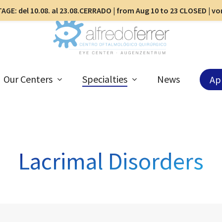
AGE: del 10.08. al 23.08.CERRADO | from Aug 10 to 23 CLOSED | v
Our Centers
Specialties
News
Ap
Lacrimal Disorders