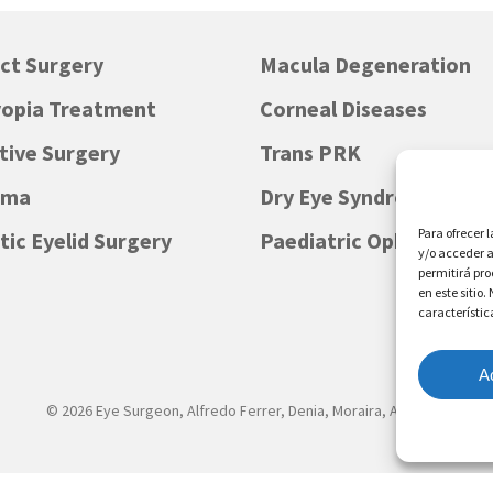
ct Surgery
Macula Degeneration
opia Treatment
Corneal Diseases
tive Surgery
Trans PRK
oma
Dry Eye Syndrome
Para ofrecer 
ic Eyelid Surgery
Paediatric Ophthalmol
y/o acceder a
permitirá pr
en este sitio
característic
A
© 2026 Eye Surgeon, Alfredo Ferrer, Denia, Moraira, Alicante.