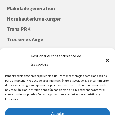
Makuladegeneration
Hornhauterkrankungen
Trans PRK
Trockenes Auge
Kinderaugenheilkunde
Gestionar el consentimiento de
las cookies
Para ofrecer las mejores experiencias, utilizamos tecnologías como las cookies
para almacenar y/o acceder a la información del dispositivo. El consentimiento
de estas tecnologías nos permitirá procesar datos como el comportamiento de
navegación o las identificaciones únicas en este sitio. No consentir o retirar el
consentimiento, puede afectar negativamente a ciertas características y
funciones.
DENIA - MORAIRA
Telefon Nr.: (+34) 96 642 6226
Aceptar