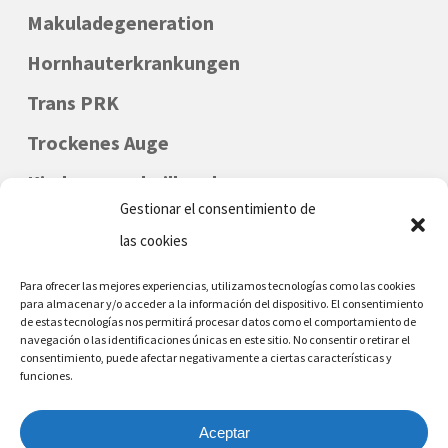
Makuladegeneration
Hornhauterkrankungen
Trans PRK
Trockenes Auge
Kinderaugenheilkunde
Gestionar el consentimiento de
las cookies
Para ofrecer las mejores experiencias, utilizamos tecnologías como las cookies
para almacenar y/o acceder a la información del dispositivo. El consentimiento
de estas tecnologías nos permitirá procesar datos como el comportamiento de
navegación o las identificaciones únicas en este sitio. No consentir o retirar el
consentimiento, puede afectar negativamente a ciertas características y
funciones.
DENIA - MORAIRA
Telefon Nr.: (+34) 96 642 6226
Aceptar