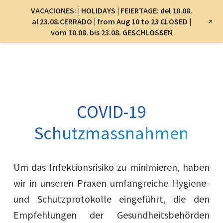
Menu
VACACIONES: | HOLIDAYS | FEIERTAGE: del 10.08.
Menu
+
al 23.08.CERRADO | from Aug 10 to 23 CLOSED |
vom 10.08. bis 23.08. GESCHLOSSEN
Skip
to
main
content
COVID-19
Schutzmassnahmen
Um das Infektionsrisiko zu minimieren, haben
wir in unseren Praxen umfangreiche Hygiene-
und Schutzprotokolle eingeführt, die den
Empfehlungen der Gesundheitsbehörden