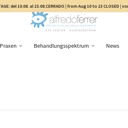
AGE: del 10.08. al 23.08.CERRADO | from Aug 10 to 23 CLOSED | v
Praxen
Behandlungsspektrum
News