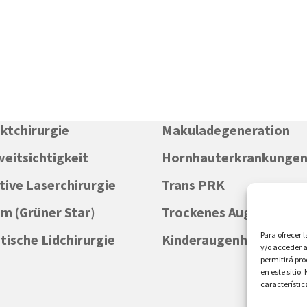
ktchirurgie
Makuladegeneration
weitsichtigkeit
Hornhauterkrankunge
tive Laserchirurgie
Trans PRK
m (Grüner Star)
Trockenes Auge
Para ofrecer 
ische Lidchirurgie
Kinderaugenheilkunde
y/o acceder a
permitirá pr
en este sitio
característic