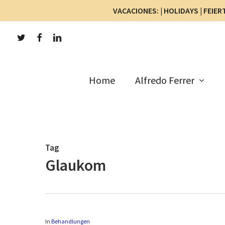
VACACIONES: | HOLIDAYS | FEIERT
Skip
twitter
facebook
linkedin
to
main
content
Home
Alfredo Ferrer
Tag
Glaukom
In
Behandlungen